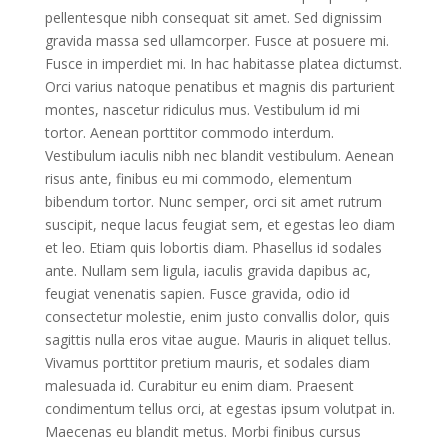
pellentesque nibh consequat sit amet. Sed dignissim
gravida massa sed ullamcorper. Fusce at posuere mi.
Fusce in imperdiet mi. In hac habitasse platea dictumst.
Orci varius natoque penatibus et magnis dis parturient
montes, nascetur ridiculus mus. Vestibulum id mi
tortor. Aenean porttitor commodo interdum.
Vestibulum iaculis nibh nec blandit vestibulum. Aenean
risus ante, finibus eu mi commodo, elementum
bibendum tortor. Nunc semper, orci sit amet rutrum
suscipit, neque lacus feugiat sem, et egestas leo diam
et leo. Etiam quis lobortis diam. Phasellus id sodales
ante. Nullam sem ligula, iaculis gravida dapibus ac,
feugiat venenatis sapien. Fusce gravida, odio id
consectetur molestie, enim justo convallis dolor, quis
sagittis nulla eros vitae augue. Mauris in aliquet tellus.
Vivamus porttitor pretium mauris, et sodales diam
malesuada id. Curabitur eu enim diam. Praesent
condimentum tellus orci, at egestas ipsum volutpat in.
Maecenas eu blandit metus. Morbi finibus cursus